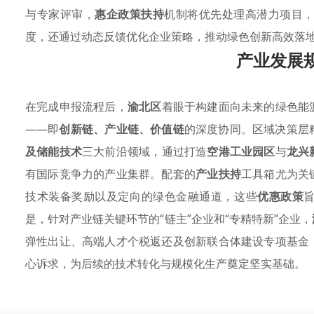
与专家评审，
惠企政策扶持
机制将优先处理高潜力项目，
度，还通过动态反馈优化企业策略，推动绿色创新高效落
产业发展
在完成申报流程后，
渝北区
着眼于构建面向未来的绿色能
——即
创新链、产业链、价值链
的深度协同。区域决策层
及储能技术
三大前沿领域，通过打造
空港工业园区
与
龙兴
有国际竞争力的产业集群。配套的
产业扶持
工具箱尤为关
技术装备奖励以及定向的绿色金融通道，这些
优惠政策
是，针对产业链关键环节的“链主”企业和“专精特新”企业，
弹性出让、高端人才个税返还及创新联合体建设专项基金
心诉求，为后续的技术转化与规模化生产奠定坚实基础。